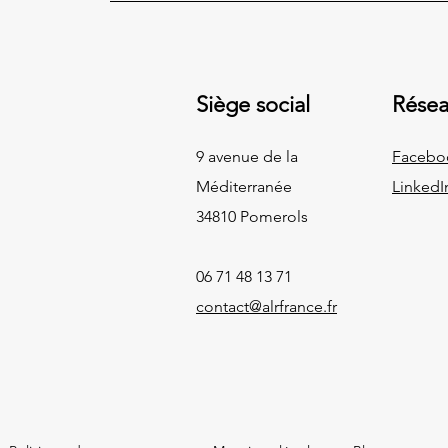
Siège social
Résea
9 avenue de la
Facebo
Méditerranée
LinkedI
34810 Pomerols
06 71 48 13 71
contact@alrfrance.fr